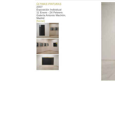
ÚLTIMAS PINTURAS
2007
Exposición Individual
11 Enero - 24 Febrero
Galería Antonio Machón,
Madrid
[
home
]